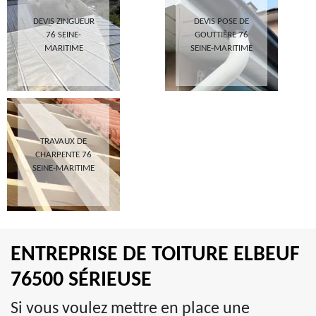
DEVIS ZINGUEUR
DEVIS POSE DE
76 SEINE-
GOUTTIÈRE 76
MARITIME
SEINE-MARITIME
TRAVAUX DE
CHARPENTE 76
SEINE-MARITIME
ENTREPRISE DE TOITURE ELBEUF
76500 SÉRIEUSE
Si vous voulez mettre en place une