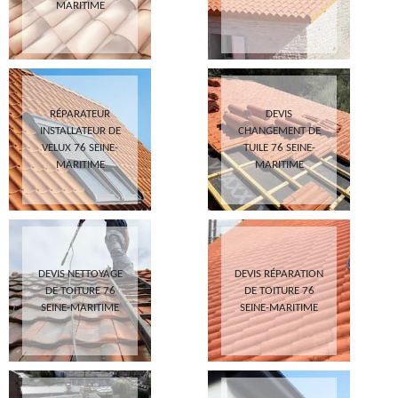
MARITIME
RÉPARATEUR
DEVIS
INSTALLATEUR DE
CHANGEMENT DE
VELUX 76 SEINE-
TUILE 76 SEINE-
MARITIME
MARITIME
DEVIS NETTOYAGE
DEVIS RÉPARATION
DE TOITURE 76
DE TOITURE 76
SEINE-MARITIME
SEINE-MARITIME