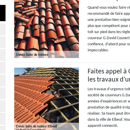
Quand vous voulez faire rép
recommandé de faire appel
une prestation bien soigné
plus que compétent pour e
toit sur pied dans les règle
couvreur G.David Couvertur
confiance, d’abord pour so
impeccables.
Faites appel à
les travaux d’u
Les travaux d’urgence toi
société de couvreurs G.Dav
années d’expériences et s
prestation de qualité irré
réaliser. Sa team peut êtr
dans la ville de Elbeuf. Vo
appareil connecté.