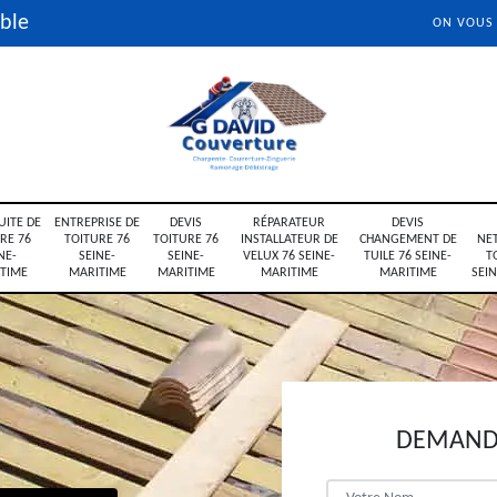
ble
ON VOUS
UITE DE
ENTREPRISE DE
DEVIS
RÉPARATEUR
DEVIS
RE 76
TOITURE 76
TOITURE 76
INSTALLATEUR DE
CHANGEMENT DE
NE
NE-
SEINE-
SEINE-
VELUX 76 SEINE-
TUILE 76 SEINE-
T
TIME
MARITIME
MARITIME
MARITIME
MARITIME
SEI
DEMANDE