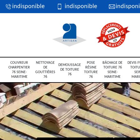
indisponible
indisponible
indisponi
COUVREUR
NETTOYAGE
POSE
BÂCHAGE DE
DEVIS F
DEMOUSSAGE
CHARPENTIER
DE
RÉSINE
TOITURE 76
TOITU
DE TOITURE
76 SEINE-
GOUTTIÈRES
TOITURE
SEINE-
SEI
76
MARITIME
76
76
MARITIME
MARI