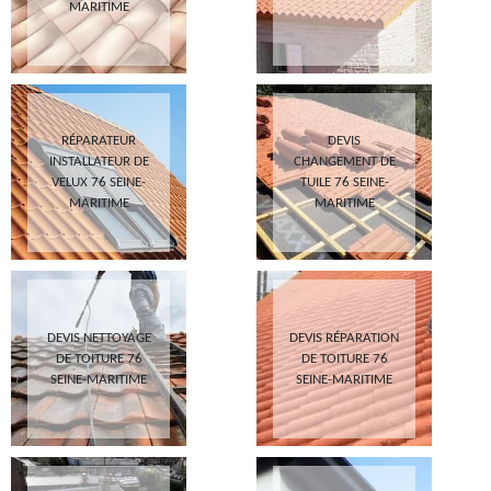
MARITIME
RÉPARATEUR
DEVIS
INSTALLATEUR DE
CHANGEMENT DE
VELUX 76 SEINE-
TUILE 76 SEINE-
MARITIME
MARITIME
DEVIS NETTOYAGE
DEVIS RÉPARATION
DE TOITURE 76
DE TOITURE 76
SEINE-MARITIME
SEINE-MARITIME