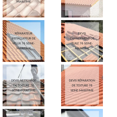
MARITIME
RÉPARATEUR
DEVIS
INSTALLATEUR DE
CHANGEMENT DE
VELUX 76 SEINE-
TUILE 76 SEINE-
MARITIME
MARITIME
DEVIS NETTOYAGE
DEVIS RÉPARATION
DE TOITURE 76
DE TOITURE 76
SEINE-MARITIME
SEINE-MARITIME