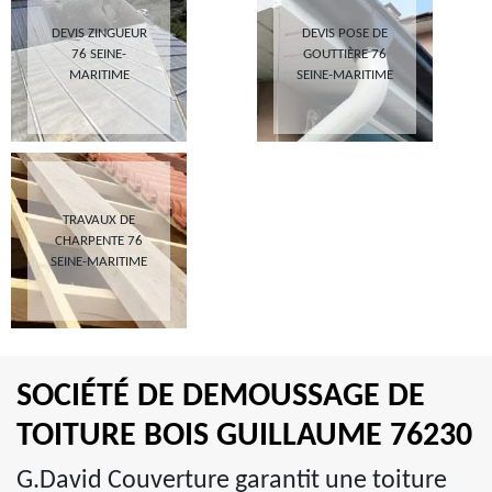
DEVIS ZINGUEUR
DEVIS POSE DE
76 SEINE-
GOUTTIÈRE 76
MARITIME
SEINE-MARITIME
TRAVAUX DE
CHARPENTE 76
SEINE-MARITIME
SOCIÉTÉ DE DEMOUSSAGE DE
TOITURE BOIS GUILLAUME 76230
G.David Couverture garantit une toiture