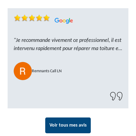
"Je recommande vivement ce professionnel, il est
intervenu rapidement pour réparer ma toiture et
le travail a été réalisé avec beaucoup de
professionnalisme. Très, ponctuel et à l’écoute, le
Remnants Call LN
résultat est impeccable et le chantier a été laissé
propre. Un artisan de confiance que je n’hésiterai
pas à recontacter"
Voir tous mes avis