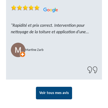
"Rapidité et prix correct. Intervention pour
nettoyage de la toiture et application d'une
résine. Reste à trouver les tuiles manquantes,
nous savons que nous pouvons compter sur M.
Martine Zarb
GOT. Très content de la prestation, a
recommander sans problème"
Voir tous mes avis