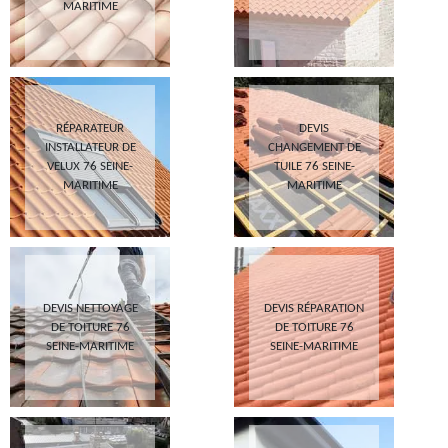
MARITIME
RÉPARATEUR
DEVIS
INSTALLATEUR DE
CHANGEMENT DE
VELUX 76 SEINE-
TUILE 76 SEINE-
MARITIME
MARITIME
DEVIS NETTOYAGE
DEVIS RÉPARATION
DE TOITURE 76
DE TOITURE 76
SEINE-MARITIME
SEINE-MARITIME