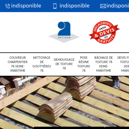
indisponible
indisponible
indisponi
COUVREUR
NETTOYAGE
POSE
BÂCHAGE DE
DEVIS F
DEMOUSSAGE
CHARPENTIER
DE
RÉSINE
TOITURE 76
TOITU
DE TOITURE
76 SEINE-
GOUTTIÈRES
TOITURE
SEINE-
SEI
76
MARITIME
76
76
MARITIME
MARI