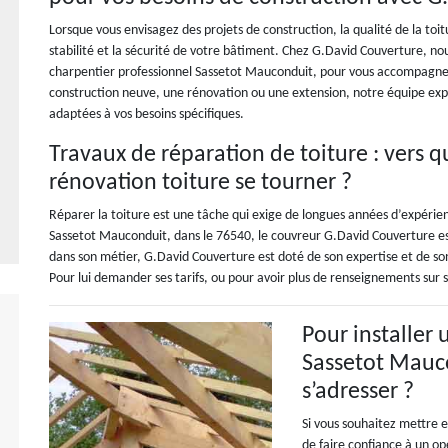
Lorsque vous envisagez des projets de construction, la qualité de la toi
stabilité et la sécurité de votre bâtiment. Chez G.David Couverture, n
charpentier professionnel Sassetot Mauconduit, pour vous accompagner d
construction neuve, une rénovation ou une extension, notre équipe expé
adaptées à vos besoins spécifiques.
Travaux de réparation de toiture : vers q
rénovation toiture se tourner ?
Réparer la toiture est une tâche qui exige de longues années d’expérienc
Sassetot Mauconduit, dans le 76540, le couvreur G.David Couverture est 
dans son métier, G.David Couverture est doté de son expertise et de son
Pour lui demander ses tarifs, ou pour avoir plus de renseignements sur s
Pour installer 
Sassetot Mauco
s’adresser ?
Si vous souhaitez mettre e
de faire confiance à un o