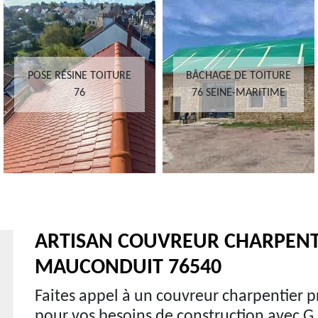
POSE RÉSINE TOITURE
BÂCHAGE DE TOITURE
76
76 SEINE-MARITIME
ARTISAN COUVREUR CHARPENT
MAUCONDUIT 76540
Faites appel à un couvreur charpentier 
pour vos besoins de construction avec G