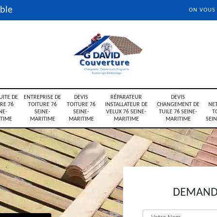
ble
ON VOUS
UITE DE
ENTREPRISE DE
DEVIS
RÉPARATEUR
DEVIS
RE 76
TOITURE 76
TOITURE 76
INSTALLATEUR DE
CHANGEMENT DE
NE
NE-
SEINE-
SEINE-
VELUX 76 SEINE-
TUILE 76 SEINE-
T
TIME
MARITIME
MARITIME
MARITIME
MARITIME
SEI
DEMANDE