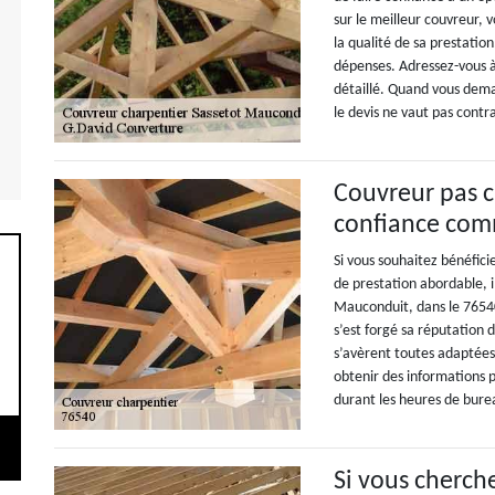
sur le meilleur couvreur, v
la qualité de sa prestatio
dépenses. Adressez-vous à
détaillé. Quand vous dema
le devis ne vaut pas cont
Couvreur pas c
confiance com
Si vous souhaitez bénéfic
de prestation abordable, il
Mauconduit, dans le 76540
s’est forgé sa réputation d
s’avèrent toutes adaptées
obtenir des informations p
durant les heures de bure
Si vous cherch