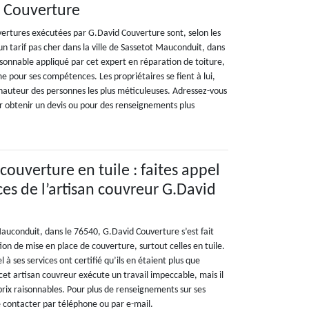
d Couverture
uvertures exécutées par G.David Couverture sont, selon les
un tarif pas cher dans la ville de Sassetot Mauconduit, dans
aisonnable appliqué par cet expert en réparation de toiture,
me pour ses compétences. Les propriétaires se fient à lui,
 hauteur des personnes les plus méticuleuses. Adressez-vous
 obtenir un devis ou pour des renseignements plus
 couverture en tuile : faites appel
s de l’artisan couvreur G.David
Mauconduit, dans le 76540, G.David Couverture s’est fait
ion de mise en place de couverture, surtout celles en tuile.
l à ses services ont certifié qu’ils en étaient plus que
cet artisan couvreur exécute un travail impeccable, mais il
prix raisonnables. Pour plus de renseignements sur ses
le contacter par téléphone ou par e-mail.