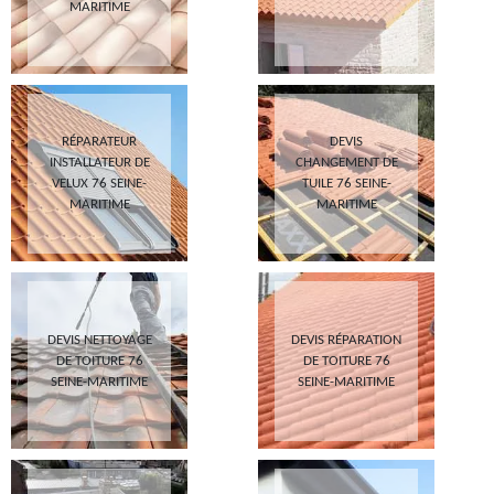
MARITIME
RÉPARATEUR
DEVIS
INSTALLATEUR DE
CHANGEMENT DE
VELUX 76 SEINE-
TUILE 76 SEINE-
MARITIME
MARITIME
DEVIS NETTOYAGE
DEVIS RÉPARATION
DE TOITURE 76
DE TOITURE 76
SEINE-MARITIME
SEINE-MARITIME