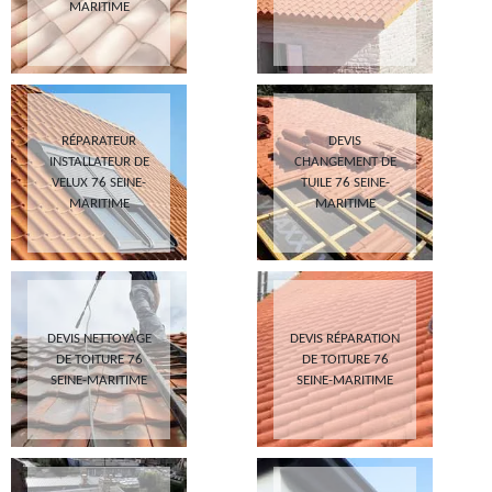
MARITIME
RÉPARATEUR
DEVIS
INSTALLATEUR DE
CHANGEMENT DE
VELUX 76 SEINE-
TUILE 76 SEINE-
MARITIME
MARITIME
DEVIS NETTOYAGE
DEVIS RÉPARATION
DE TOITURE 76
DE TOITURE 76
SEINE-MARITIME
SEINE-MARITIME