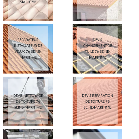
MARITIME
RÉPARATEUR
DEVIS
INSTALLATEUR DE
CHANGEMENT DE
VELUX 76 SEINE-
TUILE 76 SEINE-
MARITIME
MARITIME
DEVIS NETTOYAGE
DEVIS RÉPARATION
DE TOITURE 76
DE TOITURE 76
SEINE-MARITIME
SEINE-MARITIME