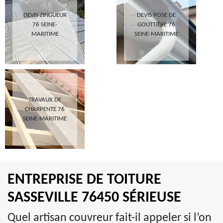
DEVIS ZINGUEUR
DEVIS POSE DE
76 SEINE-
GOUTTIÈRE 76
MARITIME
SEINE-MARITIME
TRAVAUX DE
CHARPENTE 76
SEINE-MARITIME
ENTREPRISE DE TOITURE
SASSEVILLE 76450 SÉRIEUSE
Quel artisan couvreur fait-il appeler si l’on