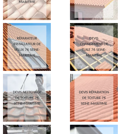
MARITIME
RÉPARATEUR
DEVIS
INSTALLATEUR DE
CHANGEMENT DE
VELUX 76 SEINE-
TUILE 76 SEINE-
MARITIME
MARITIME
DEVIS NETTOYAGE
DEVIS RÉPARATION
DE TOITURE 76
DE TOITURE 76
SEINE-MARITIME
SEINE-MARITIME