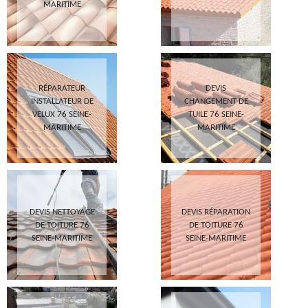
MARITIME
RÉPARATEUR
DEVIS
INSTALLATEUR DE
CHANGEMENT DE
VELUX 76 SEINE-
TUILE 76 SEINE-
MARITIME
MARITIME
DEVIS NETTOYAGE
DEVIS RÉPARATION
DE TOITURE 76
DE TOITURE 76
SEINE-MARITIME
SEINE-MARITIME