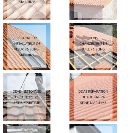
MARITIME
RÉPARATEUR
DEVIS
INSTALLATEUR DE
CHANGEMENT DE
VELUX 76 SEINE-
TUILE 76 SEINE-
MARITIME
MARITIME
DEVIS NETTOYAGE
DEVIS RÉPARATION
DE TOITURE 76
DE TOITURE 76
SEINE-MARITIME
SEINE-MARITIME