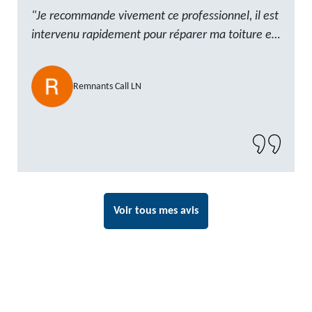
"Je recommande vivement ce professionnel, il est
intervenu rapidement pour réparer ma toiture et
le travail a été réalisé avec beaucoup de
professionnalisme. Très, ponctuel et à l’écoute, le
Remnants Call LN
résultat est impeccable et le chantier a été laissé
propre. Un artisan de confiance que je n’hésiterai
pas à recontacter"
Voir tous mes avis