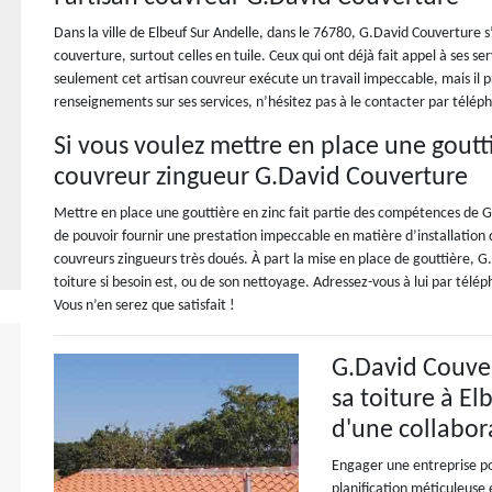
Dans la ville de Elbeuf Sur Andelle, dans le 76780, G.David Couverture s
couverture, surtout celles en tuile. Ceux qui ont déjà fait appel à ses serv
seulement cet artisan couvreur exécute un travail impeccable, mais il pr
renseignements sur ses services, n’hésitez pas à le contacter par télép
Si vous voulez mettre en place une goutti
couvreur zingueur G.David Couverture
Mettre en place une gouttière en zinc fait partie des compétences de 
de pouvoir fournir une prestation impeccable en matière d’installation d
couvreurs zingueurs très doués. À part la mise en place de gouttière, G
toiture si besoin est, ou de son nettoyage. Adressez-vous à lui par télép
Vous n’en serez que satisfait !
G.David Couvert
sa toiture à El
d'une collabor
Engager une entreprise pou
planification méticuleuse e