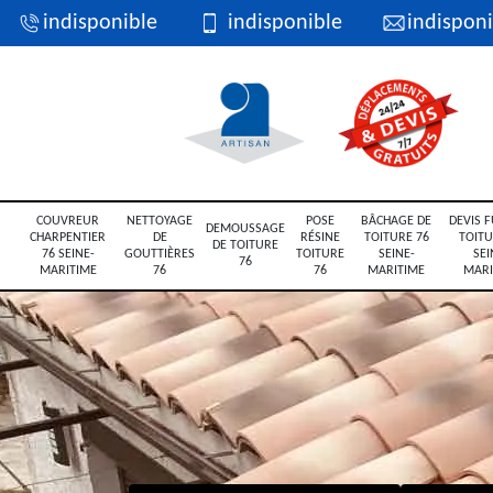
indisponible
indisponible
indisponi
COUVREUR
NETTOYAGE
POSE
BÂCHAGE DE
DEVIS F
DEMOUSSAGE
CHARPENTIER
DE
RÉSINE
TOITURE 76
TOITU
DE TOITURE
76 SEINE-
GOUTTIÈRES
TOITURE
SEINE-
SEI
76
MARITIME
76
76
MARITIME
MARI