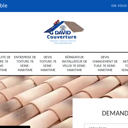
ble
ON VOUS
UITE DE
ENTREPRISE DE
DEVIS
RÉPARATEUR
DEVIS
RE 76
TOITURE 76
TOITURE 76
INSTALLATEUR DE
CHANGEMENT DE
NE
NE-
SEINE-
SEINE-
VELUX 76 SEINE-
TUILE 76 SEINE-
T
TIME
MARITIME
MARITIME
MARITIME
MARITIME
SEI
DEMANDE