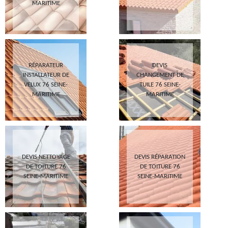
MARITIME
RÉPARATEUR
DEVIS
INSTALLATEUR DE
CHANGEMENT DE
VELUX 76 SEINE-
TUILE 76 SEINE-
MARITIME
MARITIME
DEVIS NETTOYAGE
DEVIS RÉPARATION
DE TOITURE 76
DE TOITURE 76
SEINE-MARITIME
SEINE-MARITIME