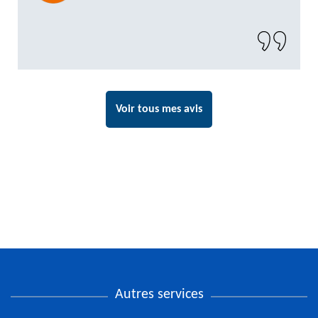
propre. Un artisan de confiance que je n’hésiterai
pas à recontacter"
Voir tous mes avis
Autres services