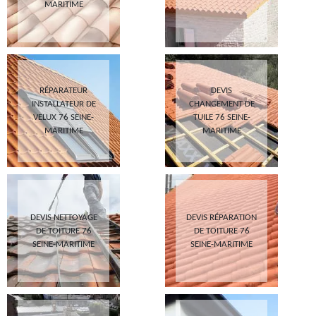
MARITIME
RÉPARATEUR
DEVIS
INSTALLATEUR DE
CHANGEMENT DE
VELUX 76 SEINE-
TUILE 76 SEINE-
MARITIME
MARITIME
DEVIS NETTOYAGE
DEVIS RÉPARATION
DE TOITURE 76
DE TOITURE 76
SEINE-MARITIME
SEINE-MARITIME