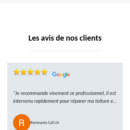
Les avis de nos clients
"Je recommande vivement ce professionnel, il est
intervenu rapidement pour réparer ma toiture et
le travail a été réalisé avec beaucoup de
professionnalisme. Très, ponctuel et à l’écoute, le
Remnants Call LN
résultat est impeccable et le chantier a été laissé