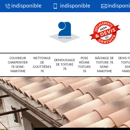
indisponible
indisponible
indisponi
COUVREUR
NETTOYAGE
POSE
BÂCHAGE DE
DEVIS F
DEMOUSSAGE
CHARPENTIER
DE
RÉSINE
TOITURE 76
TOITU
DE TOITURE
76 SEINE-
GOUTTIÈRES
TOITURE
SEINE-
SEI
76
MARITIME
76
76
MARITIME
MARI