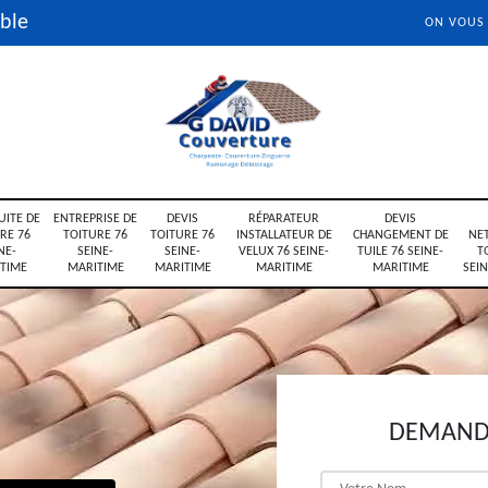
ble
ON VOUS
UITE DE
ENTREPRISE DE
DEVIS
RÉPARATEUR
DEVIS
RE 76
TOITURE 76
TOITURE 76
INSTALLATEUR DE
CHANGEMENT DE
NE
NE-
SEINE-
SEINE-
VELUX 76 SEINE-
TUILE 76 SEINE-
T
TIME
MARITIME
MARITIME
MARITIME
MARITIME
SEI
DEMANDE