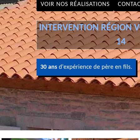
VOIR NOS RÉALISATIONS
CONTAC
INTERVENTION RÉGION VO
14
30 ans
d'expérience de père en fils.