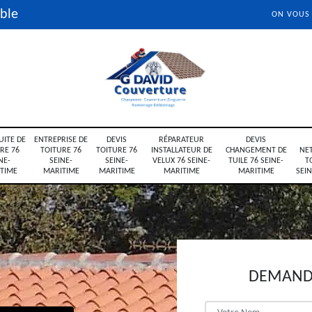
ble
ON VOUS
UITE DE
ENTREPRISE DE
DEVIS
RÉPARATEUR
DEVIS
RE 76
TOITURE 76
TOITURE 76
INSTALLATEUR DE
CHANGEMENT DE
NE
NE-
SEINE-
SEINE-
VELUX 76 SEINE-
TUILE 76 SEINE-
T
TIME
MARITIME
MARITIME
MARITIME
MARITIME
SEI
DEMANDE