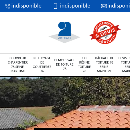
indisponible
indisponible
indisponi
COUVREUR
NETTOYAGE
POSE
BÂCHAGE DE
DEVIS F
DEMOUSSAGE
CHARPENTIER
DE
RÉSINE
TOITURE 76
TOITU
DE TOITURE
76 SEINE-
GOUTTIÈRES
TOITURE
SEINE-
SEI
76
MARITIME
76
76
MARITIME
MARI