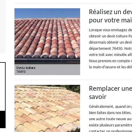
Réalisez un dev
pour votre ma
Lorsque vous envisagez de
obtenir un devis toiture P
désormais obtenir un devi
département 76450. Notre
votre toit avec minutie af
Nous prenons en compte n
la main-d'œuvre et les dél
Remplacer une t
savoir
Généralement, quand on p
bien faites dans nos têtes
une autre toute neuve au-
existe plusieurs paramètr
contacter un professionne