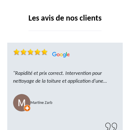
Les avis de nos clients
"Rapidité et prix correct. Intervention pour
nettoyage de la toiture et application d'une
résine. Reste à trouver les tuiles manquantes,
nous savons que nous pouvons compter sur M.
Martine Zarb
GOT. Très content de la prestation, a
recommander sans problème"