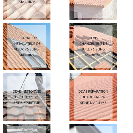
MARITIME
RÉPARATEUR
DEVIS
INSTALLATEUR DE
CHANGEMENT DE
VELUX 76 SEINE-
TUILE 76 SEINE-
MARITIME
MARITIME
DEVIS NETTOYAGE
DEVIS RÉPARATION
DE TOITURE 76
DE TOITURE 76
SEINE-MARITIME
SEINE-MARITIME