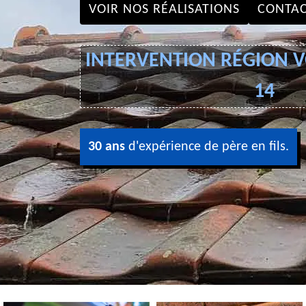
VOIR NOS RÉALISATIONS
CONTAC
INTERVENTION RÉGION VO
14
30 ans
d'expérience de père en fils.