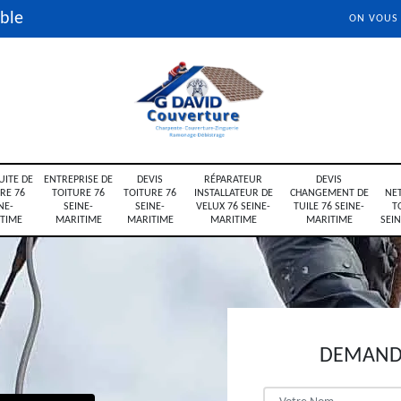
ble
ON VOUS
UITE DE
ENTREPRISE DE
DEVIS
RÉPARATEUR
DEVIS
RE 76
TOITURE 76
TOITURE 76
INSTALLATEUR DE
CHANGEMENT DE
NE
NE-
SEINE-
SEINE-
VELUX 76 SEINE-
TUILE 76 SEINE-
T
TIME
MARITIME
MARITIME
MARITIME
MARITIME
SEI
DEMANDE