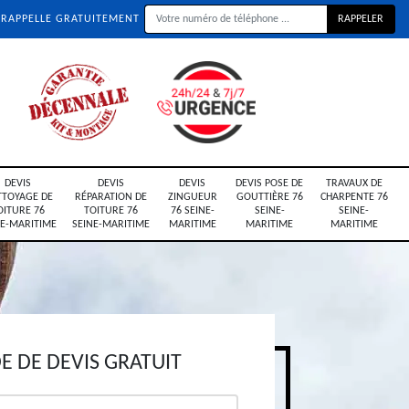
 RAPPELLE GRATUITEMENT
DEVIS
DEVIS
DEVIS
DEVIS POSE DE
TRAVAUX DE
TTOYAGE DE
RÉPARATION DE
ZINGUEUR
GOUTTIÈRE 76
CHARPENTE 76
OITURE 76
TOITURE 76
76 SEINE-
SEINE-
SEINE-
NE-MARITIME
SEINE-MARITIME
MARITIME
MARITIME
MARITIME
 DE DEVIS GRATUIT