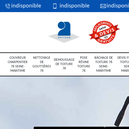
indisponible
indisponible
indisponi
COUVREUR
NETTOYAGE
POSE
BÂCHAGE DE
DEVIS F
DEMOUSSAGE
CHARPENTIER
DE
RÉSINE
TOITURE 76
TOITU
DE TOITURE
76 SEINE-
GOUTTIÈRES
TOITURE
SEINE-
SEI
76
MARITIME
76
76
MARITIME
MARI