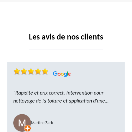
Les avis de nos clients
"Rapidité et prix correct. Intervention pour
nettoyage de la toiture et application d'une
résine. Reste à trouver les tuiles manquantes,
nous savons que nous pouvons compter sur M.
Martine Zarb
GOT. Très content de la prestation, a