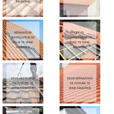
MARITIME
RÉPARATEUR
DEVIS
INSTALLATEUR DE
CHANGEMENT DE
VELUX 76 SEINE-
TUILE 76 SEINE-
MARITIME
MARITIME
DEVIS NETTOYAGE
DEVIS RÉPARATION
DE TOITURE 76
DE TOITURE 76
SEINE-MARITIME
SEINE-MARITIME