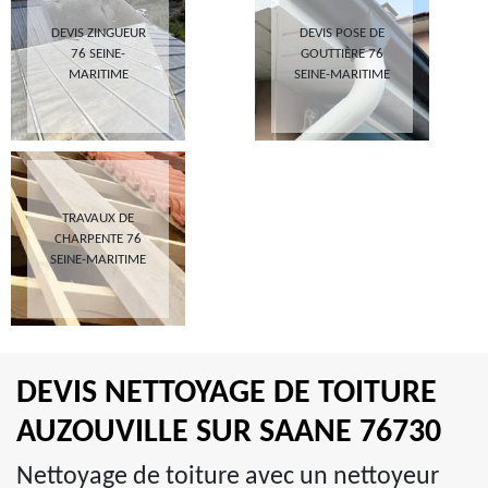
DEVIS ZINGUEUR
DEVIS POSE DE
76 SEINE-
GOUTTIÈRE 76
MARITIME
SEINE-MARITIME
TRAVAUX DE
CHARPENTE 76
SEINE-MARITIME
DEVIS NETTOYAGE DE TOITURE
AUZOUVILLE SUR SAANE 76730
Nettoyage de toiture avec un nettoyeur