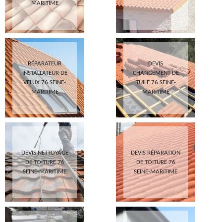
MARITIME
RÉPARATEUR
DEVIS
INSTALLATEUR DE
CHANGEMENT DE
VELUX 76 SEINE-
TUILE 76 SEINE-
MARITIME
MARITIME
DEVIS NETTOYAGE
DEVIS RÉPARATION
DE TOITURE 76
DE TOITURE 76
SEINE-MARITIME
SEINE-MARITIME