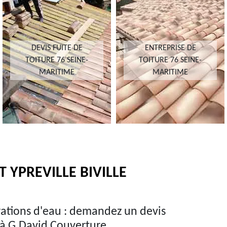
DEVIS FUITE DE
ENTREPRISE DE
TOITURE 76 SEINE-
TOITURE 76 SEINE-
MARITIME
MARITIME
T YPREVILLE BIVILLE
trations d'eau : demandez un devis
le à G.David Couverture