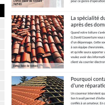
pour ce genre d’opération
La spécialité 
après des domm
Quand votre toiture s’avè
G.David Couverture vous se
d’un dépannage. Cette so
à son équipe chevronnée, 
et qu’elle saura apporter u
voulez avoir des informatio
client via courrier électro
Pourquoi conta
d’une réparati
Un couvreur intervient qua
Son travail permet d’éviter
confiés à un amateur. En o