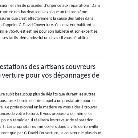
ssionnel afin de procéder d’urgence aux réparations. Dans
la rupture des bardeaux qui explique un tel problème.
surer que c’est effectivement la cause des fuites dans
ble d’appeler G.David Couverture. Ce couvreur habitant la
 dans le 76540 est estimé pour son habileté et son expertise.
 ses tarifs, demandez-lui un devis : il vous l’établira
prestations des artisans couvreurs
uverture pour vos dépannages de
iture subit beaucoup plus de dégâts que durant les autres
ous aurez besoin de faire appel à un prestataire pour le
e. Ce professionnel en la matière va vous aider à trouver
llances de votre toiture. Il vous proposera de même les
s pour y remédier. Il réalisera les travaux de réparation
’art. Les propriétaires immobiliers dans la ville de Ypreville
 jurent que par G.David Couverture, le couvreur le plus doué