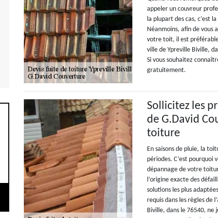
appeler un couvreur profe
la plupart des cas, c’est 
Néanmoins, afin de vous as
votre toit, il est préféra
ville de Ypreville Biville,
Si vous souhaitez connaître
gratuitement.
Sollicitez les 
de G.David Co
toiture
En saisons de pluie, la to
périodes. C’est pourquoi v
dépannage de votre toitur
l’origine exacte des défai
solutions les plus adaptée
requis dans les règles de l
Biville, dans le 76540, ne