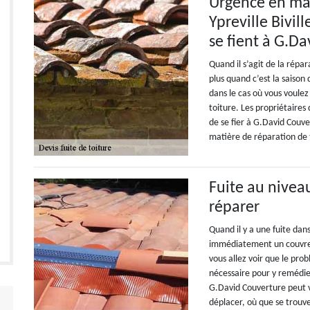
Urgence en mat
Ypreville Bivill
se fient à G.D
Quand il s’agit de la répa
plus quand c’est la saison 
dans le cas où vous voulez
toiture. Les propriétaires d
de se fier à G.David Couve
matière de réparation de 
Fuite au nivea
réparer
Quand il y a une fuite dan
immédiatement un couvreur
vous allez voir que le pro
nécessaire pour y remédier
G.David Couverture peut v
déplacer, où que se trouve 