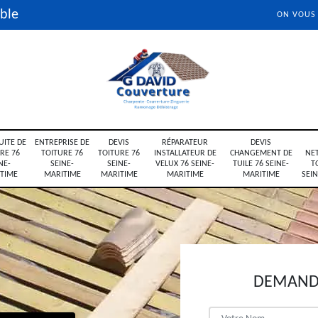
ble
ON VOUS
UITE DE
ENTREPRISE DE
DEVIS
RÉPARATEUR
DEVIS
RE 76
TOITURE 76
TOITURE 76
INSTALLATEUR DE
CHANGEMENT DE
NE
NE-
SEINE-
SEINE-
VELUX 76 SEINE-
TUILE 76 SEINE-
T
TIME
MARITIME
MARITIME
MARITIME
MARITIME
SEI
DEMANDE