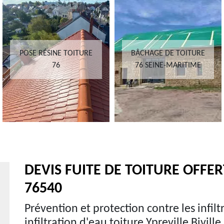
POSE RÉSINE TOITURE
BÂCHAGE DE TOITURE
76
76 SEINE-MARITIME
DEVIS FUITE DE TOITURE OFFER
76540
Prévention et protection contre les infil
infiltration d'eau toiture Ypreville Bivil