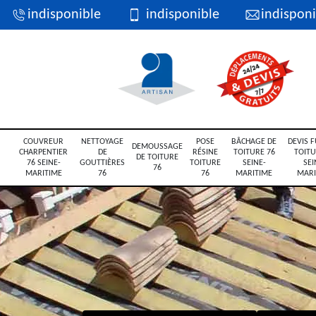
indisponible
indisponible
indisponi
COUVREUR
NETTOYAGE
POSE
BÂCHAGE DE
DEVIS F
DEMOUSSAGE
CHARPENTIER
DE
RÉSINE
TOITURE 76
TOITU
DE TOITURE
76 SEINE-
GOUTTIÈRES
TOITURE
SEINE-
SEI
76
MARITIME
76
76
MARITIME
MARI