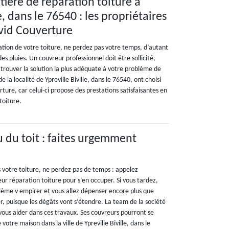
ière de réparation toiture à
e, dans le 76540 : les propriétaires
avid Couverture
ration de votre toiture, ne perdez pas votre temps, d’autant
des pluies. Un couvreur professionnel doit être sollicité,
 trouver la solution la plus adéquate à votre problème de
e la localité de Ypreville Biville, dans le 76540, ont choisi
rture, car celui-ci propose des prestations satisfaisantes en
toiture.
u du toit : faites urgemment
s votre toiture, ne perdez pas de temps : appelez
 réparation toiture pour s’en occuper. Si vous tardez,
blème v empirer et vous allez dépenser encore plus que
, puisque les dégâts vont s’étendre. La team de la société
ous aider dans ces travaux. Ses couvreurs pourront se
votre maison dans la ville de Ypreville Biville, dans le