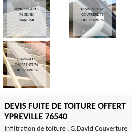
DEVIS ZINGUEUR
DEVIS POSE DE
76 SEINE-
GOUTTIÈRE 76
MARITIME
SEINE-MARITIME
TRAVAUX DE
CHARPENTE 76
SEINE-MARITIME
DEVIS FUITE DE TOITURE OFFERT
YPREVILLE 76540
Infiltration de toiture : G.David Couverture