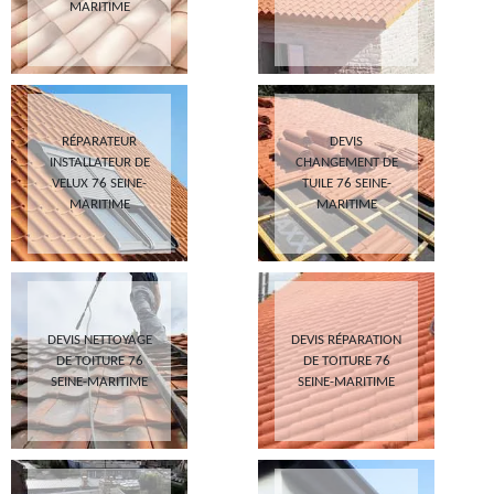
MARITIME
RÉPARATEUR
DEVIS
INSTALLATEUR DE
CHANGEMENT DE
VELUX 76 SEINE-
TUILE 76 SEINE-
MARITIME
MARITIME
DEVIS NETTOYAGE
DEVIS RÉPARATION
DE TOITURE 76
DE TOITURE 76
SEINE-MARITIME
SEINE-MARITIME