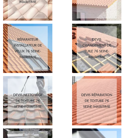
MARITIME
RÉPARATEUR
DEVIS
INSTALLATEUR DE
CHANGEMENT DE
VELUX 76 SEINE-
TUILE 76 SEINE-
MARITIME
MARITIME
DEVIS NETTOYAGE
DEVIS RÉPARATION
DE TOITURE 76
DE TOITURE 76
SEINE-MARITIME
SEINE-MARITIME