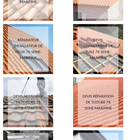
MARITIME
RÉPARATEUR
DEVIS
INSTALLATEUR DE
CHANGEMENT DE
VELUX 76 SEINE-
TUILE 76 SEINE-
MARITIME
MARITIME
DEVIS NETTOYAGE
DEVIS RÉPARATION
DE TOITURE 76
DE TOITURE 76
SEINE-MARITIME
SEINE-MARITIME