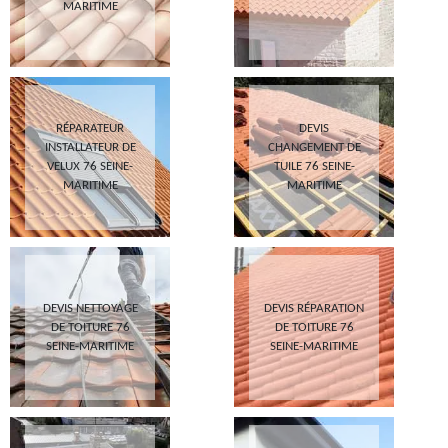
MARITIME
RÉPARATEUR
DEVIS
INSTALLATEUR DE
CHANGEMENT DE
VELUX 76 SEINE-
TUILE 76 SEINE-
MARITIME
MARITIME
DEVIS NETTOYAGE
DEVIS RÉPARATION
DE TOITURE 76
DE TOITURE 76
SEINE-MARITIME
SEINE-MARITIME