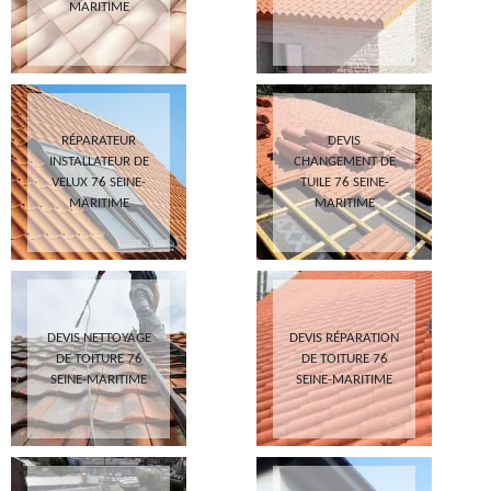
MARITIME
RÉPARATEUR
DEVIS
INSTALLATEUR DE
CHANGEMENT DE
VELUX 76 SEINE-
TUILE 76 SEINE-
MARITIME
MARITIME
DEVIS NETTOYAGE
DEVIS RÉPARATION
DE TOITURE 76
DE TOITURE 76
SEINE-MARITIME
SEINE-MARITIME