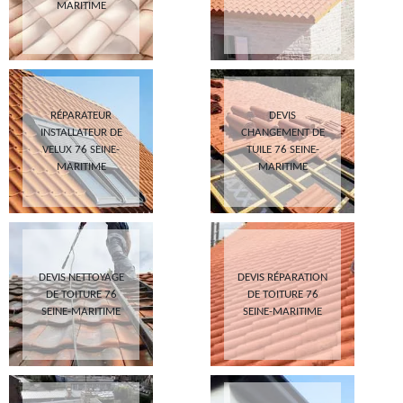
MARITIME
RÉPARATEUR
DEVIS
INSTALLATEUR DE
CHANGEMENT DE
VELUX 76 SEINE-
TUILE 76 SEINE-
MARITIME
MARITIME
DEVIS NETTOYAGE
DEVIS RÉPARATION
DE TOITURE 76
DE TOITURE 76
SEINE-MARITIME
SEINE-MARITIME