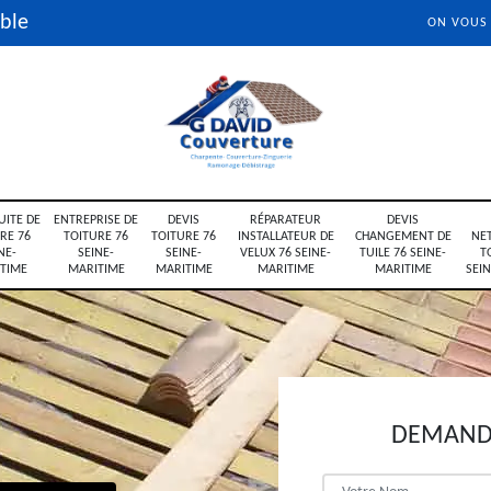
ble
ON VOUS
UITE DE
ENTREPRISE DE
DEVIS
RÉPARATEUR
DEVIS
RE 76
TOITURE 76
TOITURE 76
INSTALLATEUR DE
CHANGEMENT DE
NE
NE-
SEINE-
SEINE-
VELUX 76 SEINE-
TUILE 76 SEINE-
T
TIME
MARITIME
MARITIME
MARITIME
MARITIME
SEI
DEMANDE