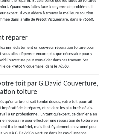
ement le réparer. Et cela parce que les fuites de toitures
nfort. Quand vous faites face à ce genre de problème, il
ur expert. Il vous aidera à trouver la meilleure solution
mmée dans la ville de Pretot Vicquemare, dans le 76560,
nt réparer
ppelez immédiatement un couvreur réparation toiture pour
et vous allez dépenser encore plus que nécessaire pour y
avid Couverture peut vous aider dans ces travaux. Ses
ville de Pretot Vicquemare, dans le 76560.
votre toit par G.David Couverture,
ation toiture
s qu’un arbre lui soit tombé dessus, votre toit pourrait
t impératif de le réparer, et ce dans les plus brefs délais.
ravail à un professionnel. En tant qu’expert, ce dernier a en
riel nécessaire pour effectuer une réparation de toiture en
ent il a le matériel, mais il est également chevronné pour
sez-vous à G.David Couverture dans les cas d’urgence