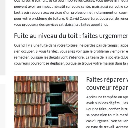
Quand votre toit fuit, et ce peu importe les causes, vous devez immédiat
peuvent avoir un impact négatif sur votre santé, mais aussi sur votre co
faut avoir recours aux services d’un professionnel, notamment un couvre
pour votre problème de toiture. G.David Couverture, couvreur de reno
vous proposera des services satisfaisants : faites appel à lui.
Fuite au niveau du toit : faites urgemme
Quand il y a une fuite dans votre toiture, ne perdez pas de temps : a
s’en occuper. Si vous tardez, vous allez voir que le problème v empirer 
remédier, puisque les dégâts vont s’étendre. La team de la société G.D
couvreurs pourront se déplacer, où que se trouve votre maison dans la 
Faites réparer 
couvreur répar
Après une tempête ou aprè
avoir subi des dégâts. Il es
Pour ce faire, confiez le t
sa possession tout le maté
cas d’urgence. Non seulem
ce type de travail. Adres