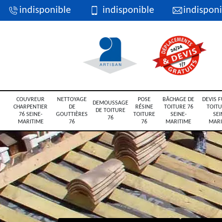
indisponible
indisponible
indisponi
COUVREUR
NETTOYAGE
POSE
BÂCHAGE DE
DEVIS F
DEMOUSSAGE
CHARPENTIER
DE
RÉSINE
TOITURE 76
TOITU
DE TOITURE
76 SEINE-
GOUTTIÈRES
TOITURE
SEINE-
SEI
76
MARITIME
76
76
MARITIME
MARI