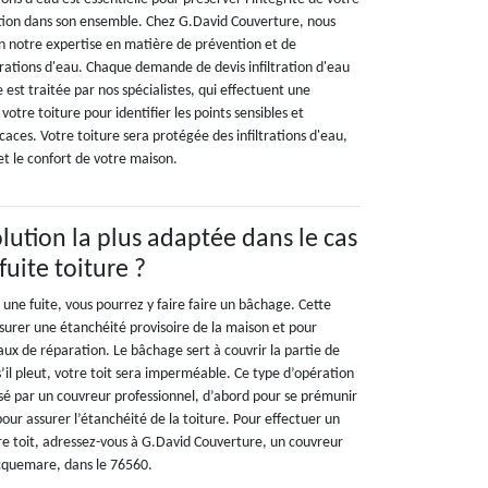
ation dans son ensemble. Chez G.David Couverture, nous
on notre expertise en matière de prévention et de
ltrations d'eau. Chaque demande de devis infiltration d'eau
est traitée par nos spécialistes, qui effectuent une
otre toiture pour identifier les points sensibles et
icaces. Votre toiture sera protégée des infiltrations d'eau,
 et le confort de votre maison.
olution la plus adaptée dans le cas
uite toiture ?
une fuite, vous pourrez y faire faire un bâchage. Cette
ssurer une étanchéité provisoire de la maison et pour
aux de réparation. Le bâchage sert à couvrir la partie de
s’il pleut, votre toit sera imperméable. Ce type d’opération
isé par un couvreur professionnel, d’abord pour se prémunir
pour assurer l’étanchéité de la toiture. Pour effectuer un
e toit, adressez-vous à G.David Couverture, un couvreur
Vicquemare, dans le 76560.