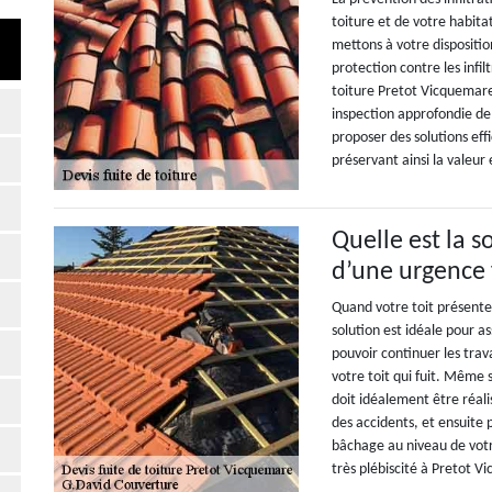
toiture et de votre habit
mettons à votre dispositi
protection contre les infi
toiture Pretot Vicquemare 
inspection approfondie de v
proposer des solutions eff
préservant ainsi la valeur
Quelle est la s
d’une urgence f
Quand votre toit présente 
solution est idéale pour a
pouvoir continuer les trav
votre toit qui fuit. Même 
doit idéalement être réal
des accidents, et ensuite 
bâchage au niveau de votr
très plébiscité à Pretot 