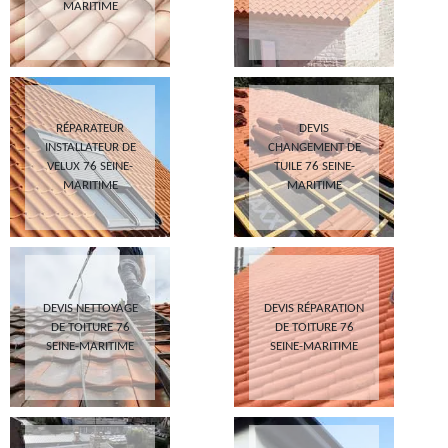
MARITIME
RÉPARATEUR
DEVIS
INSTALLATEUR DE
CHANGEMENT DE
VELUX 76 SEINE-
TUILE 76 SEINE-
MARITIME
MARITIME
DEVIS NETTOYAGE
DEVIS RÉPARATION
DE TOITURE 76
DE TOITURE 76
SEINE-MARITIME
SEINE-MARITIME