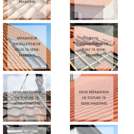
MARITIME
RÉPARATEUR
DEVIS
INSTALLATEUR DE
CHANGEMENT DE
VELUX 76 SEINE-
TUILE 76 SEINE-
MARITIME
MARITIME
DEVIS NETTOYAGE
DEVIS RÉPARATION
DE TOITURE 76
DE TOITURE 76
SEINE-MARITIME
SEINE-MARITIME