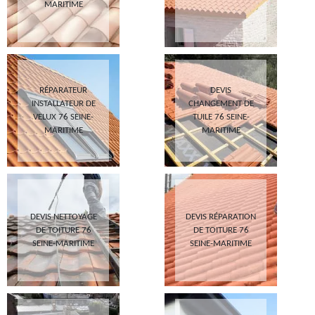
MARITIME
RÉPARATEUR
DEVIS
INSTALLATEUR DE
CHANGEMENT DE
VELUX 76 SEINE-
TUILE 76 SEINE-
MARITIME
MARITIME
DEVIS NETTOYAGE
DEVIS RÉPARATION
DE TOITURE 76
DE TOITURE 76
SEINE-MARITIME
SEINE-MARITIME