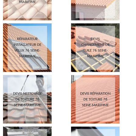
MARITIME
RÉPARATEUR
DEVIS
INSTALLATEUR DE
CHANGEMENT DE
VELUX 76 SEINE-
TUILE 76 SEINE-
MARITIME
MARITIME
DEVIS NETTOYAGE
DEVIS RÉPARATION
DE TOITURE 76
DE TOITURE 76
SEINE-MARITIME
SEINE-MARITIME