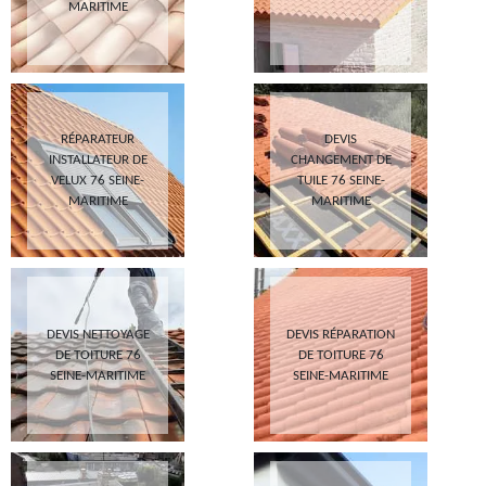
MARITIME
RÉPARATEUR
DEVIS
INSTALLATEUR DE
CHANGEMENT DE
VELUX 76 SEINE-
TUILE 76 SEINE-
MARITIME
MARITIME
DEVIS NETTOYAGE
DEVIS RÉPARATION
DE TOITURE 76
DE TOITURE 76
SEINE-MARITIME
SEINE-MARITIME