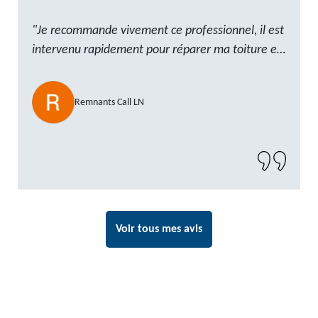
"Je recommande vivement ce professionnel, il est
intervenu rapidement pour réparer ma toiture et
le travail a été réalisé avec beaucoup de
professionnalisme. Très, ponctuel et à l’écoute, le
Remnants Call LN
résultat est impeccable et le chantier a été laissé
propre. Un artisan de confiance que je n’hésiterai
pas à recontacter"
Voir tous mes avis