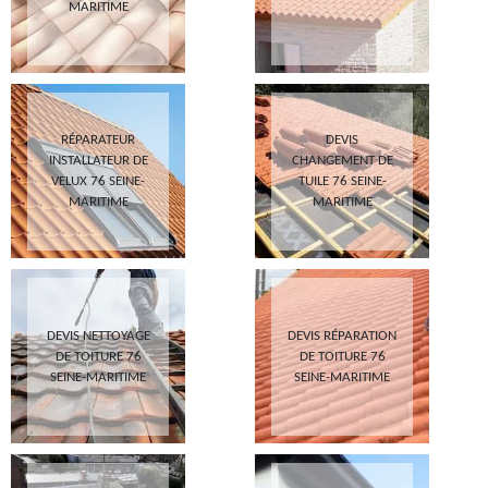
MARITIME
RÉPARATEUR
DEVIS
INSTALLATEUR DE
CHANGEMENT DE
VELUX 76 SEINE-
TUILE 76 SEINE-
MARITIME
MARITIME
DEVIS NETTOYAGE
DEVIS RÉPARATION
DE TOITURE 76
DE TOITURE 76
SEINE-MARITIME
SEINE-MARITIME