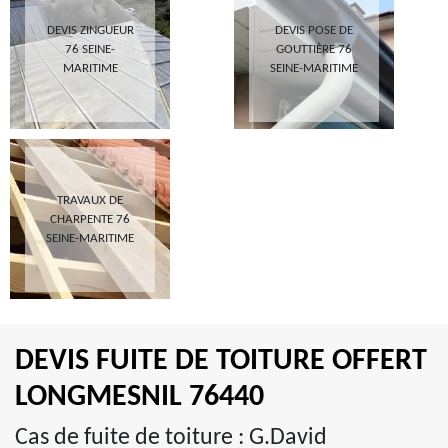
DEVIS ZINGUEUR
DEVIS POSE DE
76 SEINE-
GOUTTIÈRE 76
MARITIME
SEINE-MARITIME
TRAVAUX DE
CHARPENTE 76
SEINE-MARITIME
DEVIS FUITE DE TOITURE OFFERT
LONGMESNIL 76440
Cas de fuite de toiture : G.David