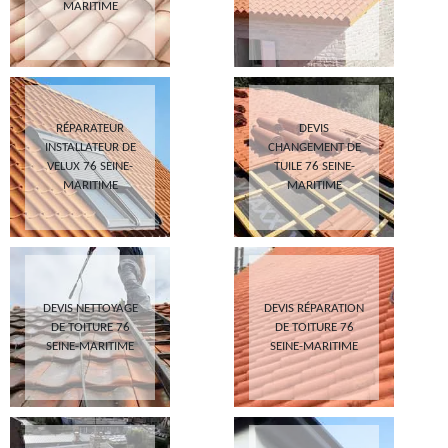
MARITIME
RÉPARATEUR
DEVIS
INSTALLATEUR DE
CHANGEMENT DE
VELUX 76 SEINE-
TUILE 76 SEINE-
MARITIME
MARITIME
DEVIS NETTOYAGE
DEVIS RÉPARATION
DE TOITURE 76
DE TOITURE 76
SEINE-MARITIME
SEINE-MARITIME