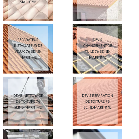
MARITIME
RÉPARATEUR
DEVIS
INSTALLATEUR DE
CHANGEMENT DE
VELUX 76 SEINE-
TUILE 76 SEINE-
MARITIME
MARITIME
DEVIS NETTOYAGE
DEVIS RÉPARATION
DE TOITURE 76
DE TOITURE 76
SEINE-MARITIME
SEINE-MARITIME