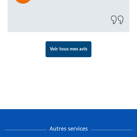
propre. Un artisan de confiance que je n’hésiterai
pas à recontacter"
Voir tous mes avis
Autres services