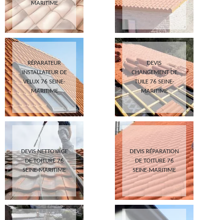
MARITIME
RÉPARATEUR
DEVIS
INSTALLATEUR DE
CHANGEMENT DE
VELUX 76 SEINE-
TUILE 76 SEINE-
MARITIME
MARITIME
DEVIS NETTOYAGE
DEVIS RÉPARATION
DE TOITURE 76
DE TOITURE 76
SEINE-MARITIME
SEINE-MARITIME