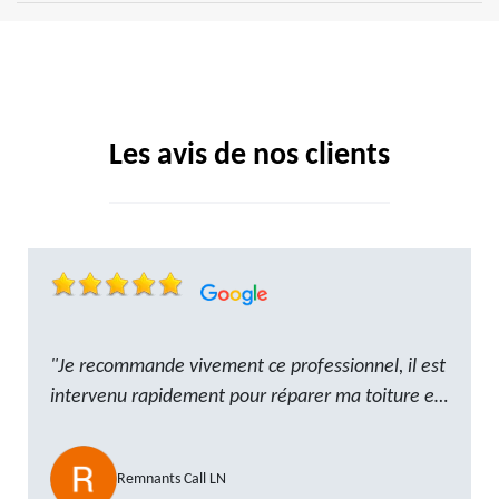
Les avis de nos clients
"Je recommande vivement ce professionnel, il est
intervenu rapidement pour réparer ma toiture et
le travail a été réalisé avec beaucoup de
professionnalisme. Très, ponctuel et à l’écoute, le
Remnants Call LN
résultat est impeccable et le chantier a été laissé