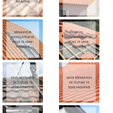
MARITIME
RÉPARATEUR
DEVIS
INSTALLATEUR DE
CHANGEMENT DE
VELUX 76 SEINE-
TUILE 76 SEINE-
MARITIME
MARITIME
DEVIS NETTOYAGE
DEVIS RÉPARATION
DE TOITURE 76
DE TOITURE 76
SEINE-MARITIME
SEINE-MARITIME