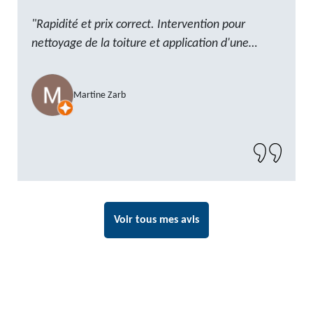
"Rapidité et prix correct. Intervention pour
nettoyage de la toiture et application d'une
résine. Reste à trouver les tuiles manquantes,
nous savons que nous pouvons compter sur M.
Martine Zarb
GOT. Très content de la prestation, a
recommander sans problème"
Voir tous mes avis