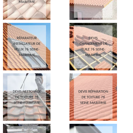
MARITIME
RÉPARATEUR
DEVIS
INSTALLATEUR DE
CHANGEMENT DE
VELUX 76 SEINE-
TUILE 76 SEINE-
MARITIME
MARITIME
DEVIS NETTOYAGE
DEVIS RÉPARATION
DE TOITURE 76
DE TOITURE 76
SEINE-MARITIME
SEINE-MARITIME