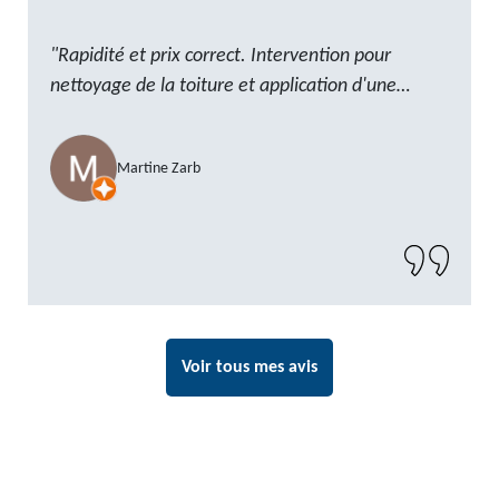
"Rapidité et prix correct. Intervention pour
nettoyage de la toiture et application d'une
résine. Reste à trouver les tuiles manquantes,
nous savons que nous pouvons compter sur M.
Martine Zarb
GOT. Très content de la prestation, a
recommander sans problème"
Voir tous mes avis