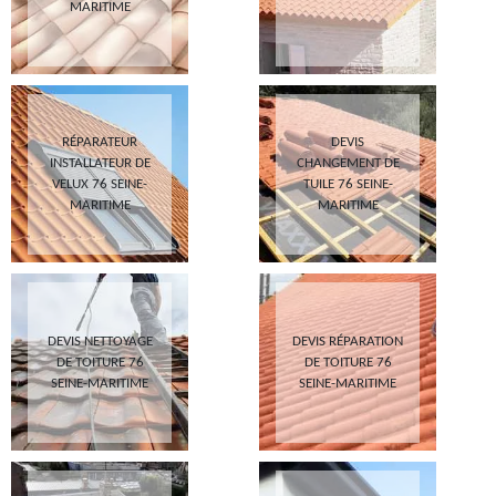
MARITIME
RÉPARATEUR
DEVIS
INSTALLATEUR DE
CHANGEMENT DE
VELUX 76 SEINE-
TUILE 76 SEINE-
MARITIME
MARITIME
DEVIS NETTOYAGE
DEVIS RÉPARATION
DE TOITURE 76
DE TOITURE 76
SEINE-MARITIME
SEINE-MARITIME