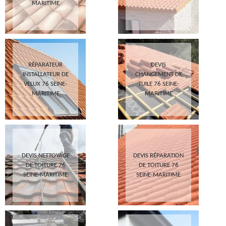
MARITIME
RÉPARATEUR
DEVIS
INSTALLATEUR DE
CHANGEMENT DE
VELUX 76 SEINE-
TUILE 76 SEINE-
MARITIME
MARITIME
DEVIS NETTOYAGE
DEVIS RÉPARATION
DE TOITURE 76
DE TOITURE 76
SEINE-MARITIME
SEINE-MARITIME