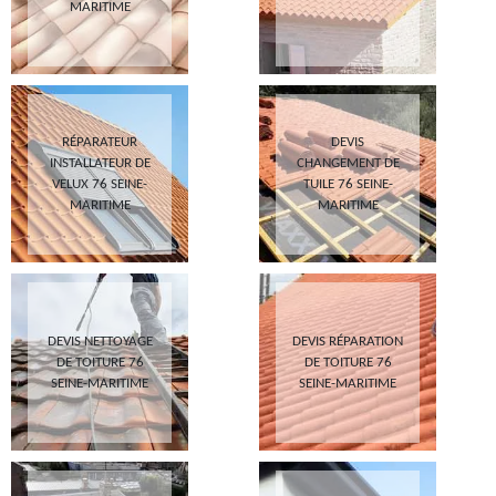
MARITIME
RÉPARATEUR
DEVIS
INSTALLATEUR DE
CHANGEMENT DE
VELUX 76 SEINE-
TUILE 76 SEINE-
MARITIME
MARITIME
DEVIS NETTOYAGE
DEVIS RÉPARATION
DE TOITURE 76
DE TOITURE 76
SEINE-MARITIME
SEINE-MARITIME