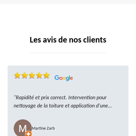
Les avis de nos clients
"Rapidité et prix correct. Intervention pour
nettoyage de la toiture et application d'une
résine. Reste à trouver les tuiles manquantes,
nous savons que nous pouvons compter sur M.
Martine Zarb
GOT. Très content de la prestation, a