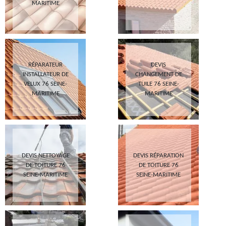
MARITIME
RÉPARATEUR
DEVIS
INSTALLATEUR DE
CHANGEMENT DE
VELUX 76 SEINE-
TUILE 76 SEINE-
MARITIME
MARITIME
DEVIS NETTOYAGE
DEVIS RÉPARATION
DE TOITURE 76
DE TOITURE 76
SEINE-MARITIME
SEINE-MARITIME