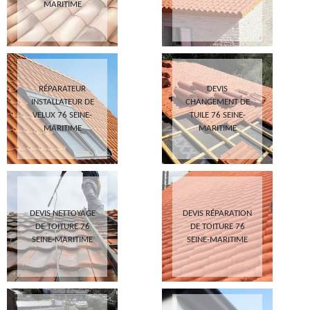
MARITIME
RÉPARATEUR
DEVIS
INSTALLATEUR DE
CHANGEMENT DE
VELUX 76 SEINE-
TUILE 76 SEINE-
MARITIME
MARITIME
DEVIS NETTOYAGE
DEVIS RÉPARATION
DE TOITURE 76
DE TOITURE 76
SEINE-MARITIME
SEINE-MARITIME