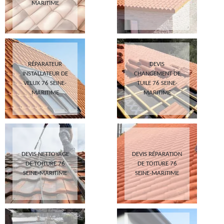
MARITIME
RÉPARATEUR
DEVIS
INSTALLATEUR DE
CHANGEMENT DE
VELUX 76 SEINE-
TUILE 76 SEINE-
MARITIME
MARITIME
DEVIS NETTOYAGE
DEVIS RÉPARATION
DE TOITURE 76
DE TOITURE 76
SEINE-MARITIME
SEINE-MARITIME