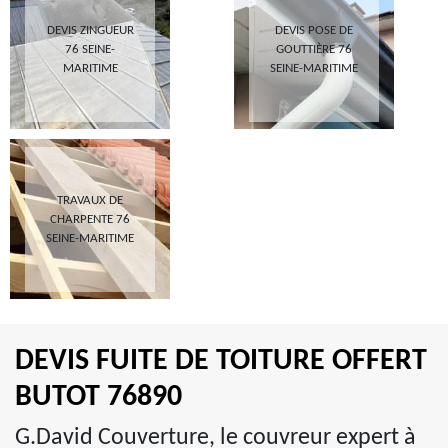
DEVIS ZINGUEUR
DEVIS POSE DE
76 SEINE-
GOUTTIÈRE 76
MARITIME
SEINE-MARITIME
TRAVAUX DE
CHARPENTE 76
SEINE-MARITIME
DEVIS FUITE DE TOITURE OFFERT
BUTOT 76890
G.David Couverture, le couvreur expert à