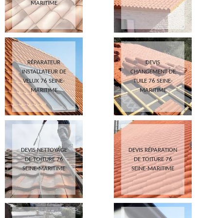
MARITIME
RÉPARATEUR
DEVIS
INSTALLATEUR DE
CHANGEMENT DE
VELUX 76 SEINE-
TUILE 76 SEINE-
MARITIME
MARITIME
DEVIS NETTOYAGE
DEVIS RÉPARATION
DE TOITURE 76
DE TOITURE 76
SEINE-MARITIME
SEINE-MARITIME