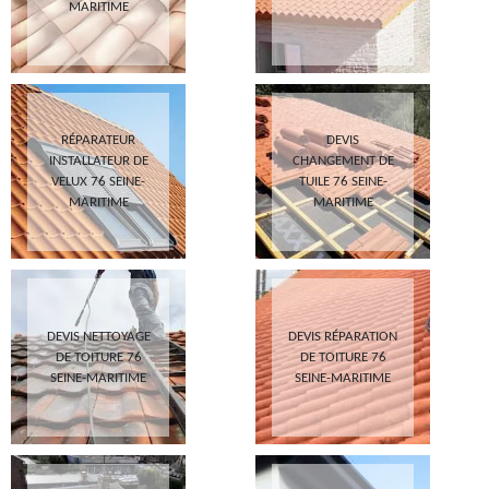
MARITIME
RÉPARATEUR
DEVIS
INSTALLATEUR DE
CHANGEMENT DE
VELUX 76 SEINE-
TUILE 76 SEINE-
MARITIME
MARITIME
DEVIS NETTOYAGE
DEVIS RÉPARATION
DE TOITURE 76
DE TOITURE 76
SEINE-MARITIME
SEINE-MARITIME