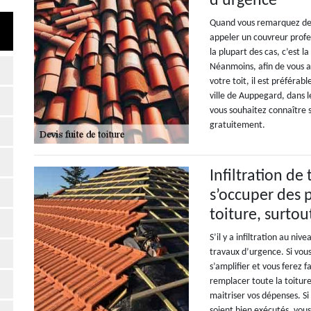
d’urgence
Quand vous remarquez des
appeler un couvreur profe
la plupart des cas, c’est 
Néanmoins, afin de vous as
votre toit, il est préféra
ville de Auppegard, dans l
vous souhaitez connaître se
gratuitement.
Infiltration de
s’occuper des 
toiture, surtou
S’il y a infiltration au ni
travaux d’urgence. Si vous
s’amplifier et vous ferez 
remplacer toute la toitur
maitriser vos dépenses. Si
soient bien exécutés, vous