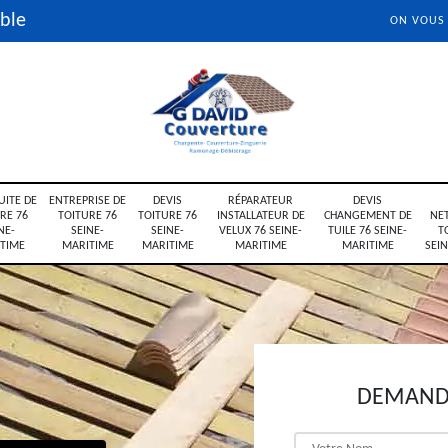
ble
ON VOUS
UITE DE
ENTREPRISE DE
DEVIS
RÉPARATEUR
DEVIS
RE 76
TOITURE 76
TOITURE 76
INSTALLATEUR DE
CHANGEMENT DE
NE
NE-
SEINE-
SEINE-
VELUX 76 SEINE-
TUILE 76 SEINE-
T
TIME
MARITIME
MARITIME
MARITIME
MARITIME
SEI
DEMANDE