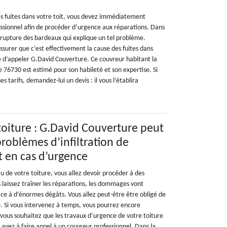
 fuites dans votre toit, vous devez immédiatement
ssionnel afin de procéder d’urgence aux réparations. Dans
la rupture des bardeaux qui explique un tel problème.
surer que c’est effectivement la cause des fuites dans
ble d’appeler G.David Couverture. Ce couvreur habitant la
e 76730 est estimé pour son habileté et son expertise. Si
s tarifs, demandez-lui un devis : il vous l’établira
 toiture : G.David Couverture peut
problèmes d’infiltration de
t en cas d’urgence
veau de votre toiture, vous allez devoir procéder à des
 laissez traîner les réparations, les dommages vont
face à d’énormes dégâts. Vous allez peut-être être obligé de
e. Si vous intervenez à temps, vous pourrez encore
 vous souhaitez que les travaux d’urgence de votre toiture
 avez à faire appel à un couvreur professionnel. Dans la