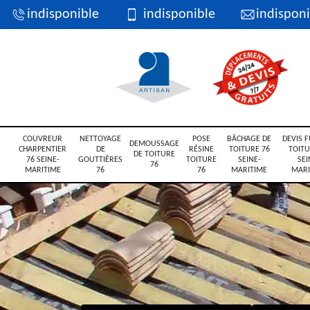
indisponible
indisponible
indisponi
COUVREUR
NETTOYAGE
POSE
BÂCHAGE DE
DEVIS F
DEMOUSSAGE
CHARPENTIER
DE
RÉSINE
TOITURE 76
TOITU
DE TOITURE
76 SEINE-
GOUTTIÈRES
TOITURE
SEINE-
SEI
76
MARITIME
76
76
MARITIME
MARI