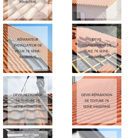
MARITIME
RÉPARATEUR
DEVIS
INSTALLATEUR DE
CHANGEMENT DE
VELUX 76 SEINE-
TUILE 76 SEINE-
MARITIME
MARITIME
DEVIS NETTOYAGE
DEVIS RÉPARATION
DE TOITURE 76
DE TOITURE 76
SEINE-MARITIME
SEINE-MARITIME